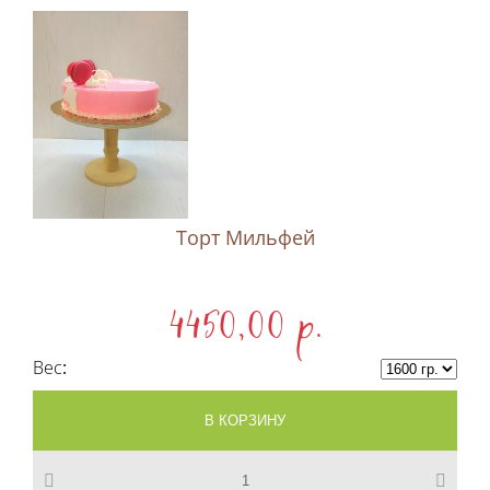
Торт Мильфей
4450,00 p.
Вес