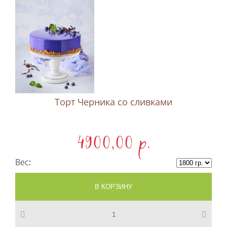
Торт Черника со сливками
4900,00 p.
Вес